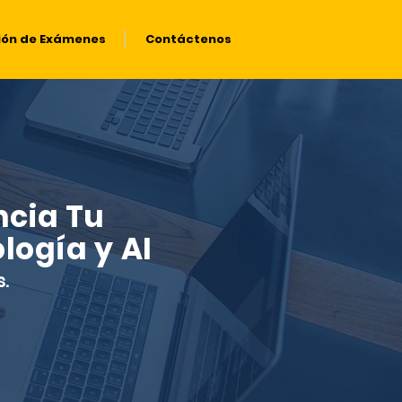
ión de Exámenes
Contáctenos
cia Tu
logía y AI
.