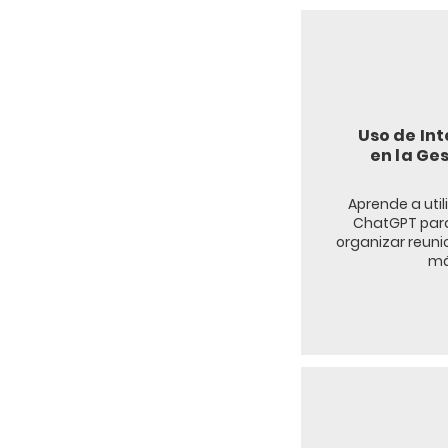
Uso de Int
en la Ge
Aprende a uti
ChatGPT para
organizar reuni
má