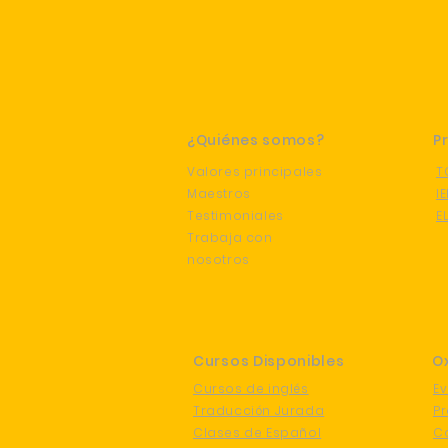
¿Quiénes somos?
P
Valores
principales
T
Maestros
I
Testimoniales
E
Trabaja con
nosotros
Cursos Disponibles
O
Cursos de inglés
Ev
Traducción Jurada
P
Clases de Español
Co