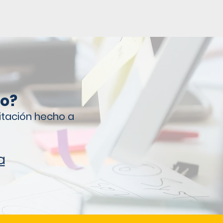
po?
tación hecho a
a