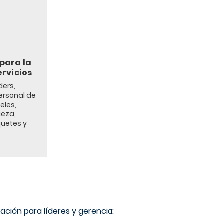
para la
ervicios
ders,
ersonal de
eles,
ieza,
uetes y
ación para líderes y gerencia: