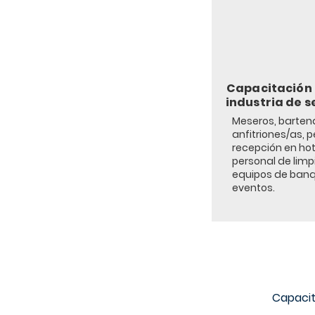
Capacitación 
industria de s
Meseros, b
arten
a
nfitriones/as, p
recepción en hot
p
ersonal de limp
e
quipos de banq
eventos.
Capacit