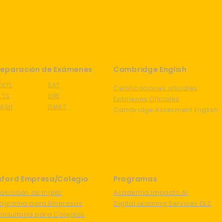
reparación de Exámenes
Cambridge English
OEFL
SAT
Certificaciones oficiales
ELTS
GRE
Exámenes Oficiales
LASH
GMAT
Cambridge Assesment English
xford Empresa/Colegio
Programas
aluación de Inglés
Academia Impacto AI
rograma para Empresas
Digital Learning Services DLS
nsultoría para Colegios